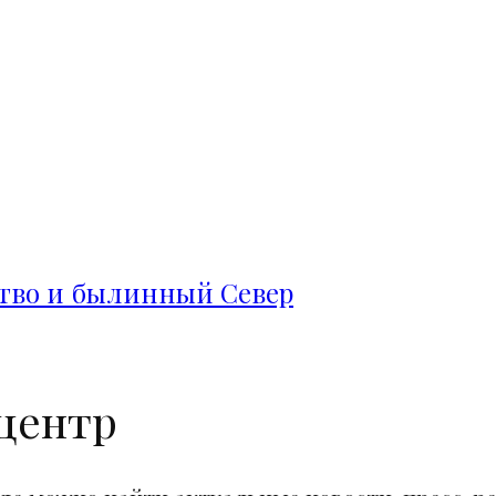
ство и былинный Север
центр