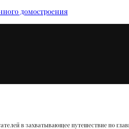
янного домостроения
тателей в захватывающее путешествие по гла