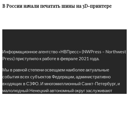
В России начали печатать шины на 3D-принтере
Информационное агентство «НВПресс» (NWPress – Northwest
Press) приступило к работе в феврале 2021 года.
Мы в равной степени освещаем наиболее актуальные
события всех субъектов Федерации, административно
входящих в СЗФО. И многомиллионный Санкт-Петербург, и
малолюдный Ненецкий автономный округ заслуживают
внимания целевой аудитории – представителей органов
власти, аналитиков, политологов, журналистов.