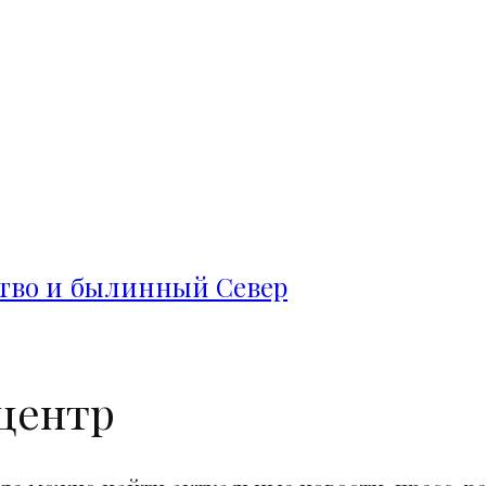
ство и былинный Север
центр