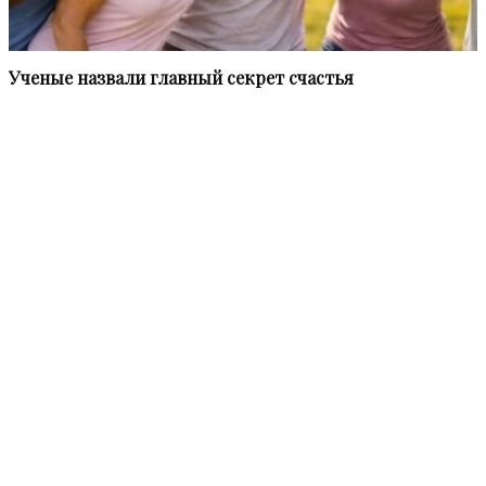
Ученые назвали главный секрет счастья
Информационное агентство «НВПресс» (NWPress – Northwest
Press) приступило к работе в феврале 2021 года.
Мы в равной степени освещаем наиболее актуальные
события всех субъектов Федерации, административно
входящих в СЗФО. И многомиллионный Санкт-Петербург, и
малолюдный Ненецкий автономный округ заслуживают
внимания целевой аудитории – представителей органов
власти, аналитиков, политологов, журналистов.