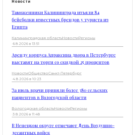
Новости
Таможенники Калининграда изъяли 84
бейсболки известных брендов у туриста из
Египта
Калининградская область
Новости
Регионы
·
6.8.2026 в 13:51
Аренду корпуса Апраксина двора в Петербурге
выставят на торги со скидкой 25 процентов
Новости
Общество
Санкт-Петербург
·
4.8.2026 в 10:23
За июль врачи приняли более 380 сельских
пациентов в Вологодской области
Вологодская область
Новости
Регионы
·
3.8.2026 в 11:48
В Ненецком округе отмечают День Воздушно-
десантных войск