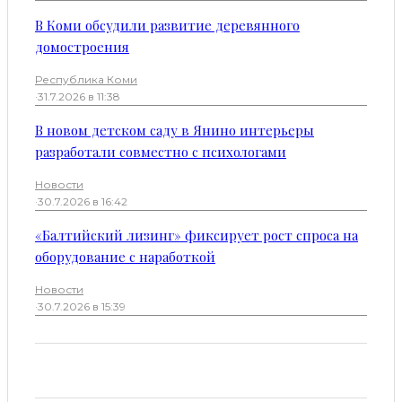
В Коми обсудили развитие деревянного
домостроения
Республика Коми
·
31.7.2026 в 11:38
В новом детском саду в Янино интерьеры
разработали совместно с психологами
Новости
·
30.7.2026 в 16:42
«Балтийский лизинг» фиксирует рост спроса на
оборудование с наработкой
Новости
·
30.7.2026 в 15:39