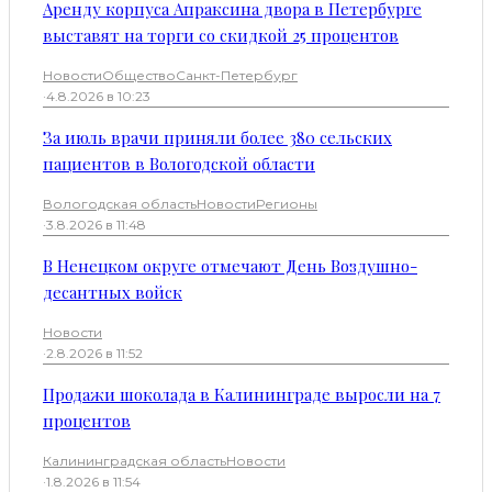
Аренду корпуса Апраксина двора в Петербурге
выставят на торги со скидкой 25 процентов
Новости
Общество
Санкт-Петербург
·
4.8.2026 в 10:23
За июль врачи приняли более 380 сельских
пациентов в Вологодской области
Вологодская область
Новости
Регионы
·
3.8.2026 в 11:48
В Ненецком округе отмечают День Воздушно-
десантных войск
Новости
·
2.8.2026 в 11:52
Продажи шоколада в Калининграде выросли на 7
процентов
Калининградская область
Новости
·
1.8.2026 в 11:54