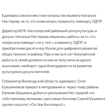
Единороссовское местное начальство выжило Наталью
Нестерову за то, что осмелилась попросить помощи у ЛДПР.
Директор МУК «Белозерский районный центр культуры и
досуга» Наталья Нестерова лишилась работы за то, что
попросила помощи \»не у тех\», а именно у ЛДПР, в
приобретении десяти ноутбуков для цифрового развития
общественности района. При этом за 6 лет безупречной
работы в своей должности она не получила ни одного
взыскания, наоборот, одни благодарности за развитие
культурного досуга жителей.
Губернатор Вологодской области, единоросс Олег
Кувшинников пришел в негодование и через главу района
Евгения Шашкина добился увольнения Нестеровой «по
собственному желанию», рассказал белозер Сергей Кушеев в
группе соцсети \»On-line Белозерск\».