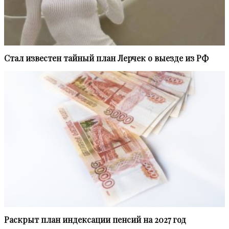
Стал известен тайный план Лерчек о выезде из РФ
Рaскрыт план индексации пенсий на 2027 год