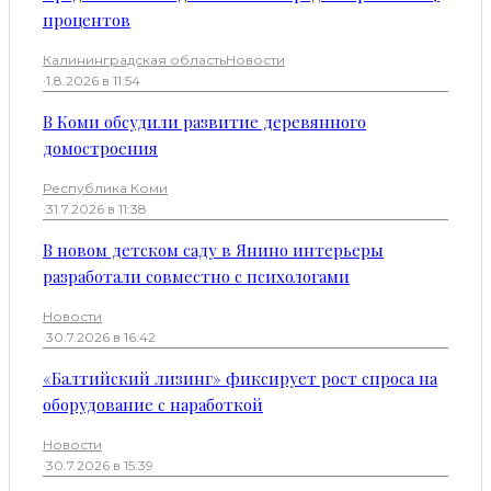
процентов
Калининградская область
Новости
·
1.8.2026 в 11:54
В Коми обсудили развитие деревянного
домостроения
Республика Коми
·
31.7.2026 в 11:38
В новом детском саду в Янино интерьеры
разработали совместно с психологами
Новости
·
30.7.2026 в 16:42
«Балтийский лизинг» фиксирует рост спроса на
оборудование с наработкой
Новости
·
30.7.2026 в 15:39