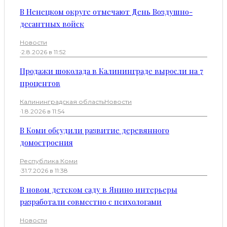
В Ненецком округе отмечают День Воздушно-
десантных войск
Новости
·
2.8.2026 в 11:52
Продажи шоколада в Калининграде выросли на 7
процентов
Калининградская область
Новости
·
1.8.2026 в 11:54
В Коми обсудили развитие деревянного
домостроения
Республика Коми
·
31.7.2026 в 11:38
В новом детском саду в Янино интерьеры
разработали совместно с психологами
Новости