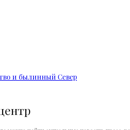
ство и былинный Север
центр