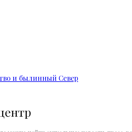
ство и былинный Север
центр