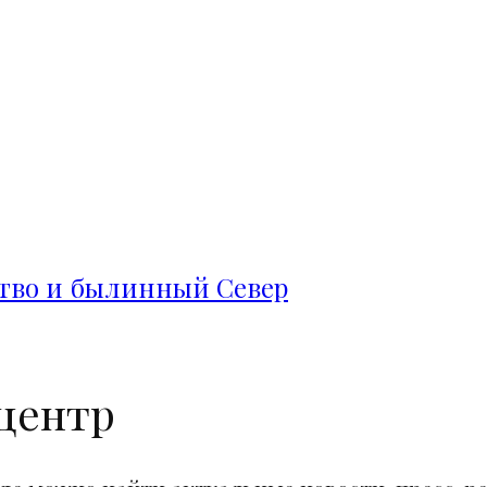
ство и былинный Север
центр