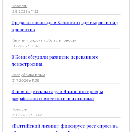
Новости
·
2.8.2026 в 11:52
Продажи шоколада в Калининграде выросли на 7
процентов
Калининградская область
Новости
·
1.8.2026 в 11:54
В Коми обсудили развитие деревянного
домостроения
Республика Коми
·
31.7.2026 в 11:38
В новом детском саду в Янино интерьеры
разработали совместно с психологами
Новости
·
30.7.2026 в 16:42
«Балтийский лизинг» фиксирует рост спроса на