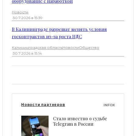
оборудование с наработкой
Новости
·
30.7.2026 в 15:39
В Калининграде разрешат менять условия
госконтрактов из-за роста НДС
Калининградская область
Новости
Общество
·
30.7.2026 в 15:14
Новости партнеров
INFOX
Стало известно о судьбе
Telegram в России