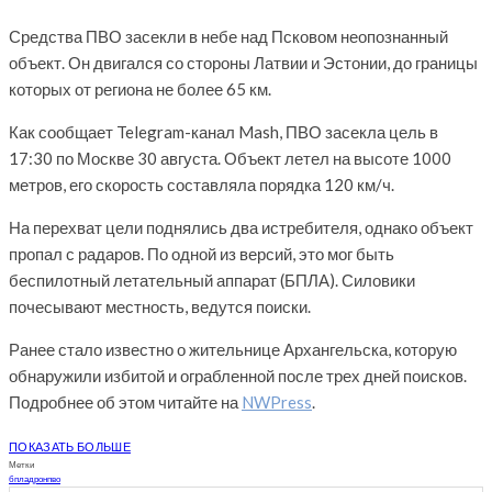
Средства ПВО засекли в небе над Псковом неопознанный
объект. Он двигался со стороны Латвии и Эстонии, до границы
которых от региона не более 65 км.
Как сообщает Telegram-канал Mash, ПВО засекла цель в
17:30 по Москве 30 августа. Объект летел на высоте 1000
метров, его скорость составляла порядка 120 км/ч.
На перехват цели поднялись два истребителя, однако объект
пропал с радаров. По одной из версий, это мог быть
беспилотный летательный аппарат (БПЛА). Силовики
почесывают местность, ведутся поиски.
Ранее стало известно о жительнице Архангельска, которую
обнаружили избитой и ограбленной после трех дней поисков.
Подробнее об этом читайте на
NWPress
.
ПОКАЗАТЬ БОЛЬШЕ
Метки
бпла
дрон
пво