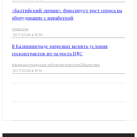
«Балтийский лизинг» фиксирует рост спроса на
оборудование с наработкой
Новости
·
30.7.2026 в 15:39
В Калининграде разрешат менять условия
госконтрактов из-за роста НДС
Калининградская область
Новости
Общество
·
30.7.2026 в 15:14