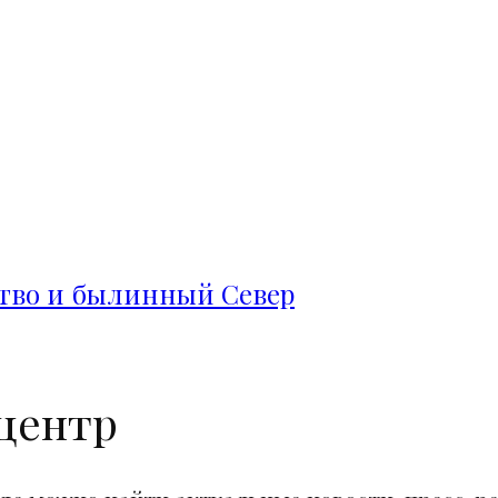
ство и былинный Север
центр