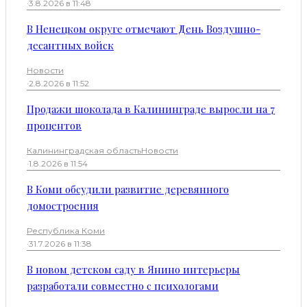
·
3.8.2026 в 11:48
В Ненецком округе отмечают День Воздушно-
десантных войск
Новости
·
2.8.2026 в 11:52
Продажи шоколада в Калининграде выросли на 7
процентов
Калининградская область
Новости
·
1.8.2026 в 11:54
В Коми обсудили развитие деревянного
домостроения
Республика Коми
·
31.7.2026 в 11:38
В новом детском саду в Янино интерьеры
разработали совместно с психологами