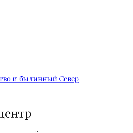
ство и былинный Север
центр