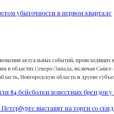
ростом убыточности в первом квартале
свещения актуальных событий, происходящих в
им в областях Северо-Запада, включая Санкт-
ласть, Новгородскую область и другие субъек
и 84 бейсболки известных брендов у 
 Петербурге выставят на торги со ски