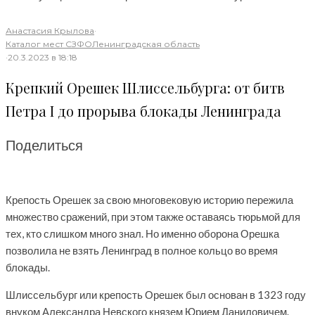
Анастасия Крылова
·
Каталог мест СЗФО
Ленинградская область
·
20.3.2023 в 18:18
Крепкий Орешек Шлиссельбурга: от битв
Петра I до прорыва блокады Ленинграда
Поделиться
Крепость Орешек за свою многовековую историю пережила
множество сражений, при этом также оставаясь тюрьмой для
тех, кто слишком много знал. Но именно оборона Орешка
позволила не взять Ленинград в полное кольцо во время
блокады.
Шлиссельбург или крепость Орешек был основан в 1323 году
внуком Александра Невского князем Юрием Даниловичем.