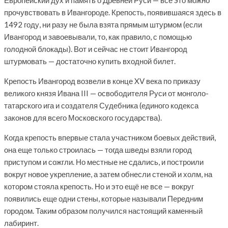
Европейский дух и память о Древней Руси — все это можно
прочувствовать в Ивангороде. Крепость, появившаяся здесь в
1492 году, ни разу не была взята прямым штурмом (если
Ивангород и завоевывали, то, как правило, с помощью
голодной блокады). Вот и сейчас не стоит Ивангород
штурмовать — достаточно купить входной билет.
Крепость Ивангород возвели в конце XV века по приказу
великого князя Ивана III — освободителя Руси от монголо-
татарского ига и создателя Судебника (единого кодекса
законов для всего Московского государства).
Когда крепость впервые стала участником боевых действий,
она еще только строилась — тогда шведы взяли город
приступом и сожгли. Но местные не сдались, и построили
вокруг новое укрепление, а затем обнесли стеной и холм, на
котором стояла крепость. Но и это ещё не все — вокруг
появились еще одни стены, которые называли Передним
городом. Таким образом получился настоящий каменный
лабиринт.