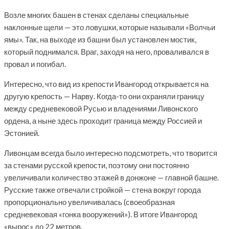
Возле многих башен в стенах сделаны специальные
наклонные щели — это ловушки, которые называли «Волчьи
ямы». Так, на выходе из башни был установлен мостик,
который поднимался. Враг, заходя на него, проваливался в
провал и погибал.
Интересно, что вид из крепости Ивангород открывается на
другую крепость — Нарву. Когда-то они охраняли границу
между средневековой Русью и владениями Ливонского
ордена, а ныне здесь проходит граница между Россией и
Эстонией.
Ливонцам всегда было интересно подсмотреть, что творится
за стенами русской крепости, поэтому они постоянно
увеличивали количество этажей в донжоне — главной башне.
Русские также отвечали стройкой — стена вокруг города
пропорционально увеличивалась (своеобразная
средневековая «гонка вооружений»). В итоге Ивангород
«вырос» до 22 метров.