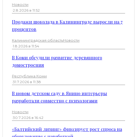
Новости
·
2.8.2026 в 11:52
Продажи шоколада в Калининграде выросли на 7
процентов
Калининградская область
Новости
·
1.8.2026 в 11:54
В Коми обсудили развитие деревянного
домостроения
Республика Коми
·
31.7.2026 в 11:38
В новом детском саду в Янино интерьеры
разработали совместно с психологами
Новости
·
30.7.2026 в 16:42
«Балтийский лизинг» фиксирует рост спроса на
оборудование с наработкой