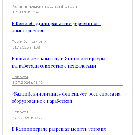
Калининградская область
Новости
·
1.8.2026 в 11:54
В Коми обсудили развитие деревянного
домостроения
Республика Коми
·
31.7.2026 в 11:38
В новом детском саду в Янино интерьеры
разработали совместно с психологами
Новости
·
30.7.2026 в 16:42
«Балтийский лизинг» фиксирует рост спроса на
оборудование с наработкой
Новости
·
30.7.2026 в 15:39
В Калининграде разрешат менять условия