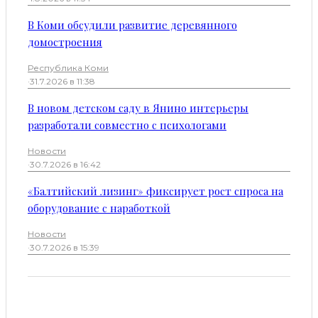
В Коми обсудили развитие деревянного
домостроения
Республика Коми
·
31.7.2026 в 11:38
В новом детском саду в Янино интерьеры
разработали совместно с психологами
Новости
·
30.7.2026 в 16:42
«Балтийский лизинг» фиксирует рост спроса на
оборудование с наработкой
Новости
·
30.7.2026 в 15:39