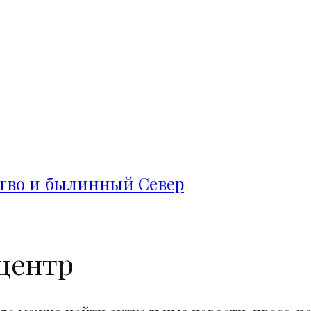
ство и былинный Север
центр