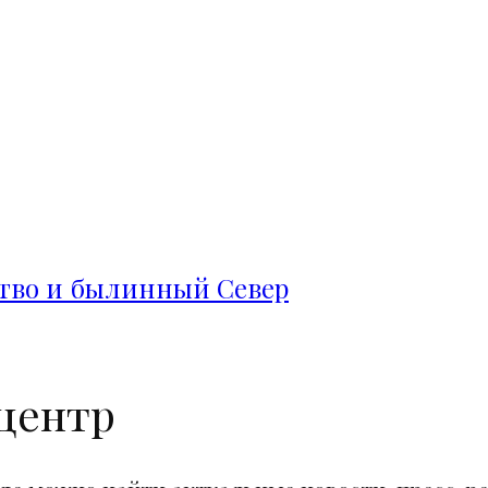
ство и былинный Север
центр