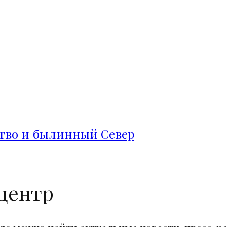
ство и былинный Север
центр