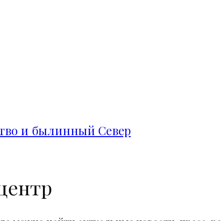
ство и былинный Север
центр