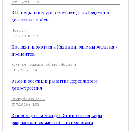
·
3.8.2026 в 11:48
В Ненецком округе отмечают День Воздушно-
десантных войск
Новости
·
2.8.2026 в 11:52
Продажи шоколада в Калининграде выросли на 7
процентов
Калининградская область
Новости
·
1.8.2026 в 11:54
В Коми обсудили развитие деревянного
домостроения
Республика Коми
·
31.7.2026 в 11:38
В новом детском саду в Янино интерьеры
разработали совместно с психологами