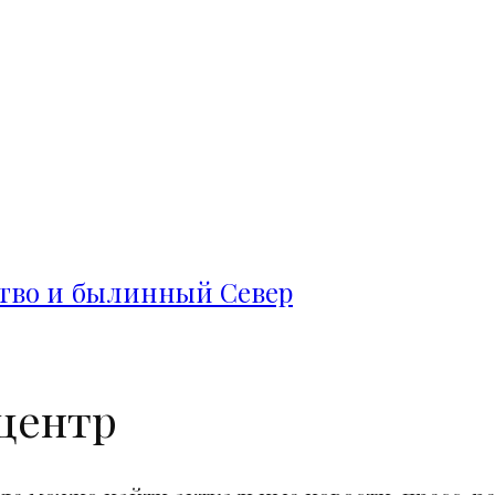
ство и былинный Север
центр