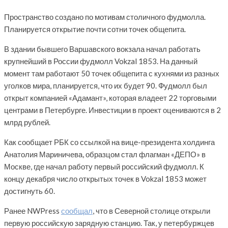
Пространство создано по мотивам столичного фудмолла.
Планируется открытие почти сотни точек общепита.
В здании бывшего Варшавского вокзала начал работать
крупнейший в России фудмолл Vokzal 1853. На данный
момент там работают 50 точек общепита с кухнями из разных
уголков мира, планируется, что их будет 90. Фудмолл был
открыт компанией «Адамант», которая владеет 22 торговыми
центрами в Петербурге. Инвестиции в проект оцениваются в 2
млрд рублей.
Как сообщает РБК со ссылкой на вице-президента холдинга
Анатолия Мариничева, образцом стал флагман «ДЕПО» в
Москве, где начал работу первый российский фудмолл. К
концу декабря число открытых точек в Vokzal 1853 может
достигнуть 60.
Ранее NWPress
сообщал
, что в Северной столице открыли
первую российскую зарядную станцию. Так, у петербуржцев