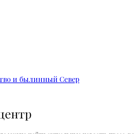
ство и былинный Север
центр