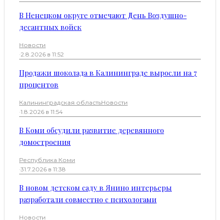
В Ненецком округе отмечают День Воздушно-
десантных войск
Новости
·
2.8.2026 в 11:52
Продажи шоколада в Калининграде выросли на 7
процентов
Калининградская область
Новости
·
1.8.2026 в 11:54
В Коми обсудили развитие деревянного
домостроения
Республика Коми
·
31.7.2026 в 11:38
В новом детском саду в Янино интерьеры
разработали совместно с психологами
Новости