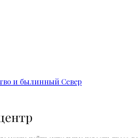
ство и былинный Север
центр