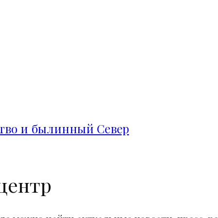
ство и былинный Север
центр