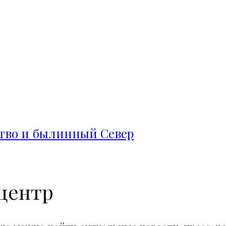
ство и былинный Север
центр