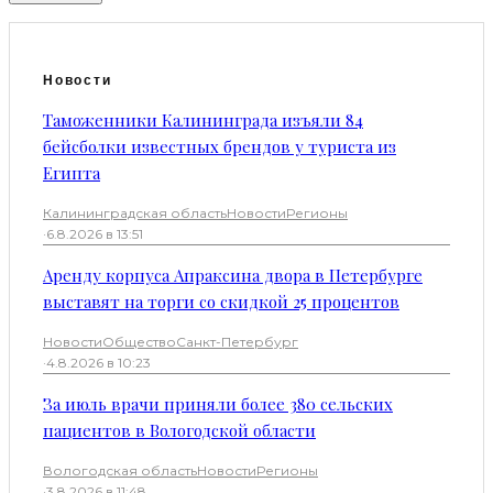
Новости
Таможенники Калининграда изъяли 84
бейсболки известных брендов у туриста из
Египта
Калининградская область
Новости
Регионы
·
6.8.2026 в 13:51
Аренду корпуса Апраксина двора в Петербурге
выставят на торги со скидкой 25 процентов
Новости
Общество
Санкт-Петербург
·
4.8.2026 в 10:23
За июль врачи приняли более 380 сельских
пациентов в Вологодской области
Вологодская область
Новости
Регионы
·
3.8.2026 в 11:48