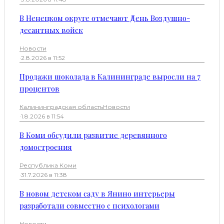
В Ненецком округе отмечают День Воздушно-
десантных войск
Новости
·
2.8.2026 в 11:52
Продажи шоколада в Калининграде выросли на 7
процентов
Калининградская область
Новости
·
1.8.2026 в 11:54
В Коми обсудили развитие деревянного
домостроения
Республика Коми
·
31.7.2026 в 11:38
В новом детском саду в Янино интерьеры
разработали совместно с психологами
Новости