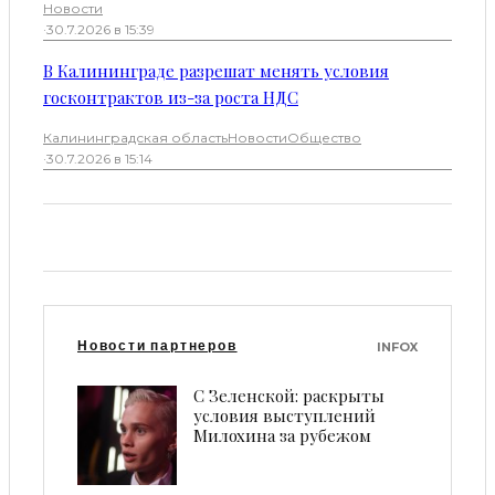
Новости
·
30.7.2026 в 15:39
В Калининграде разрешат менять условия
госконтрактов из-за роста НДС
Калининградская область
Новости
Общество
·
30.7.2026 в 15:14
Новости партнеров
INFOX
С Зеленской: раскрыты
условия выступлений
Милохина за рубежом