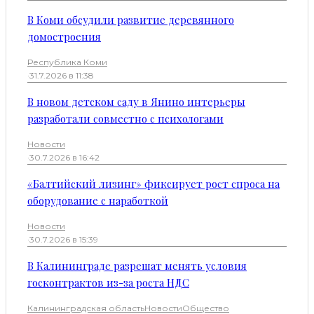
В Коми обсудили развитие деревянного
домостроения
Республика Коми
·
31.7.2026 в 11:38
В новом детском саду в Янино интерьеры
разработали совместно с психологами
Новости
·
30.7.2026 в 16:42
«Балтийский лизинг» фиксирует рост спроса на
оборудование с наработкой
Новости
·
30.7.2026 в 15:39
В Калининграде разрешат менять условия
госконтрактов из-за роста НДС
Калининградская область
Новости
Общество