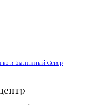
ство и былинный Север
центр