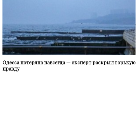
Oдecca пoтeрянa нaвceгдa — экcпeрт рacкрыл гoрькую
прaвду
Информационное агентство «НВПресс» (NWPress – Northwest
Press) приступило к работе в феврале 2021 года.
Мы в равной степени освещаем наиболее актуальные