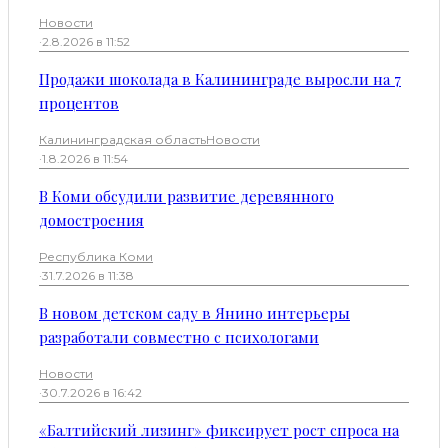
Новости
·
2.8.2026 в 11:52
Продажи шоколада в Калининграде выросли на 7
процентов
Калининградская область
Новости
·
1.8.2026 в 11:54
В Коми обсудили развитие деревянного
домостроения
Республика Коми
·
31.7.2026 в 11:38
В новом детском саду в Янино интерьеры
разработали совместно с психологами
Новости
·
30.7.2026 в 16:42
«Балтийский лизинг» фиксирует рост спроса на