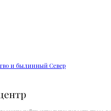
ство и былинный Север
центр