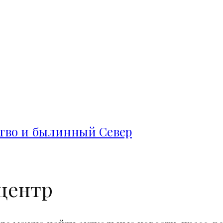
ство и былинный Север
центр