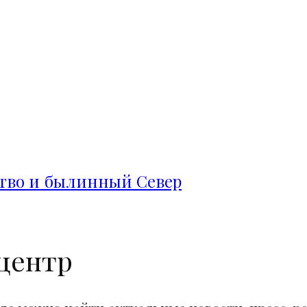
ство и былинный Север
центр