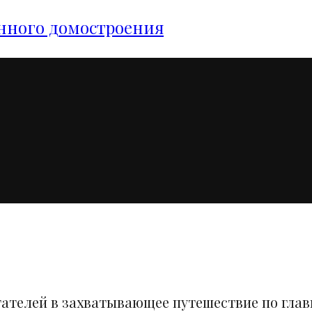
янного домостроения
тателей в захватывающее путешествие по гла