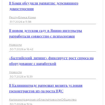
В Коми обсудили развитие деревянного
домостроения
Республика Коми
·
31.7.2026 в 11:38
В новом детском саду в Янино интерьеры
разработали совместно с психологами
Новости
·
30.7.2026 в 16:42
«Балтийский лизинг» фиксирует рост спроса на
оборудование с наработкой
Новости
·
30.7.2026 в 15:39
В Калининграде разрешат менять условия
госконтрактов из-за роста НДС
Калининградская область
Новости
Общество
·
30.7.2026 в 15:14