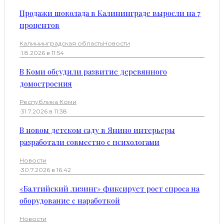
Продажи шоколада в Калининграде выросли на 7
процентов
Калининградская область
Новости
·
1.8.2026 в 11:54
В Коми обсудили развитие деревянного
домостроения
Республика Коми
·
31.7.2026 в 11:38
В новом детском саду в Янино интерьеры
разработали совместно с психологами
Новости
·
30.7.2026 в 16:42
«Балтийский лизинг» фиксирует рост спроса на
оборудование с наработкой
Новости