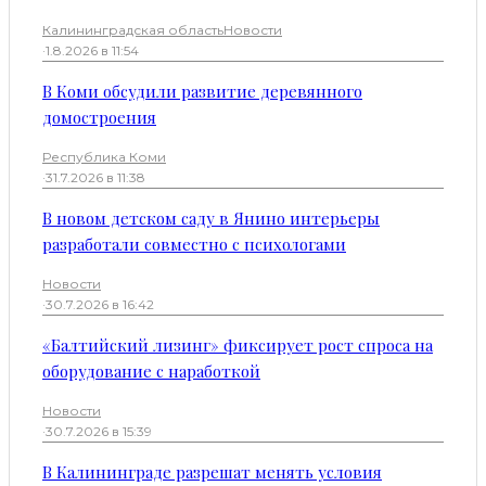
Калининградская область
Новости
·
1.8.2026 в 11:54
В Коми обсудили развитие деревянного
домостроения
Республика Коми
·
31.7.2026 в 11:38
В новом детском саду в Янино интерьеры
разработали совместно с психологами
Новости
·
30.7.2026 в 16:42
«Балтийский лизинг» фиксирует рост спроса на
оборудование с наработкой
Новости
·
30.7.2026 в 15:39
В Калининграде разрешат менять условия