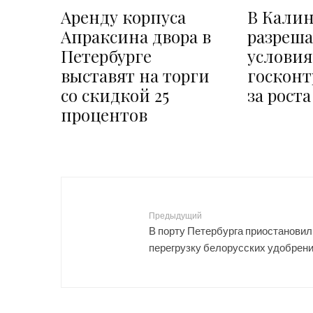
Аренду корпуса
В Кали
Апраксина двора в
разреша
Петербурге
условия
выставят на торги
госконт
со скидкой 25
за рост
процентов
Предыдущий
В порту Петербурга приостановил
перегрузку белорусских удобрен