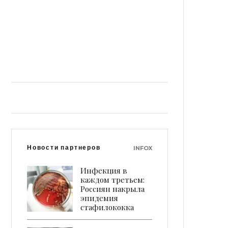
психологами
Новости
30.7.2026 в 16:42
«Балтийский лизинг» фиксирует рост
спроса на оборудование с наработкой
Новости
30.7.2026 в 15:39
Новости партнеров
INFOX
Инфекция в
каждом третьем:
Россиян накрыла
эпидемия
стафилококка