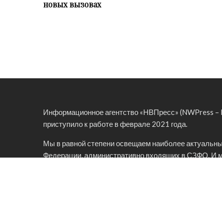
новых вызовах
Информационное агентство «НВПресс» (NWPress – N
приступило к работе в феврале 2021 года.
Мы в равной степени освещаем наиболее актуальны
Федерации, административно входящих в СЗФО. И 
Петербург, и малолюдный Ненецкий автономный ок
целевой аудитории – представителей органов власти
политологов, журналистов.