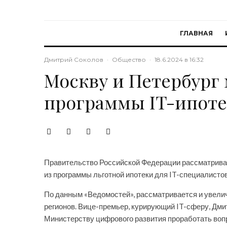
ГЛАВНАЯ
Дмитрий Соколов
·
Общество
·
18.6.2024 в 16:32
Москву и Петербург 
программы IT-ипот
Правительство Российской Федерации рассматрива
из программы льготной ипотеки для IT-специалистов
По данным «Ведомостей», рассматривается и увели
регионов. Вице-премьер, курирующий IT-сферу, Дми
Министерству цифрового развития проработать вопр