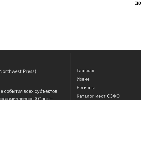
по
Главная
orthwest Press)
Извне
Регионы
е события всех субъектов
Каталог мест СЗФО
многомиллионный Санкт-
Арктический пресс-центр
руг заслуживают внимания
, аналитиков,