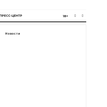
ПРЕСС-ЦЕНТР
18+
Новости
Таможенники Калининграда изъяли 84
бейсболки известных брендов у туриста
из Египта
Калининградская область
Новости
Регионы
6.8.2026 в 13:51
Аренду корпуса Апраксина двора в
Петербурге выставят на торги со
скидкой 25 процентов
Новости
Общество
Санкт-Петербург
4.8.2026 в 10:23