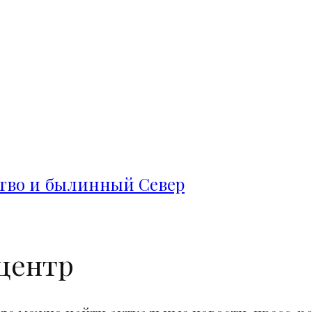
ство и былинный Север
центр