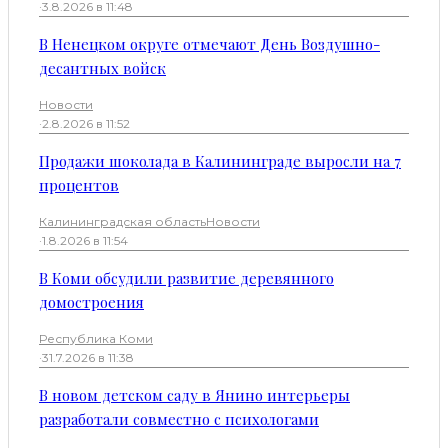
·
3.8.2026 в 11:48
В Ненецком округе отмечают День Воздушно-
десантных войск
Новости
·
2.8.2026 в 11:52
Продажи шоколада в Калининграде выросли на 7
процентов
Калининградская область
Новости
·
1.8.2026 в 11:54
В Коми обсудили развитие деревянного
домостроения
Республика Коми
·
31.7.2026 в 11:38
В новом детском саду в Янино интерьеры
разработали совместно с психологами