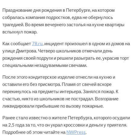
Празднование дня рождения в Петербурге, на котором
собралась компания подростков, едва не обернулось
трагедией. Во время вечернего застолья на кухне квартиры
вспыхнул пожар.
Как сообщает
78.ru
, инцидент произошел в одном из домов на
улице Дмитрова. Четверо школьников отмечали день
рождения своей подруги и решили разыграть ее, украсив торт
специальными незадуваемыми свечами.
После этого кондитерское изделие отнесли на кухню и
оставили его без присмотра. Пламя от свечей вскоре
перекинулось на предметы интерьера. Занялся пожар. К
счастью, никто из школьников не пострадал. Возгорание
ликвидировали прибывшие по вызову пожарные.
Ранее стало известно о жителе Петербурга, которого осудили
на 2,5 года за то, что он украл кроссовки и деньги у приятеля.
Подробнее об этом читайте на
NWPress
.