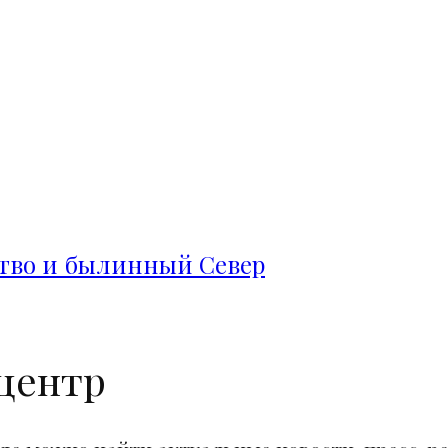
ство и былинный Север
центр