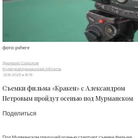
фото: pxhere
Дмитрий Соколов
·
Культура
Мурманская область
·
25.8.2023 в 19:15
Съемки фильма «Кракен» с Александром
Петровым пройдут осенью под Мурманском
Поделиться
Под Мурманском грядущей осенью стартуют съемки фильма