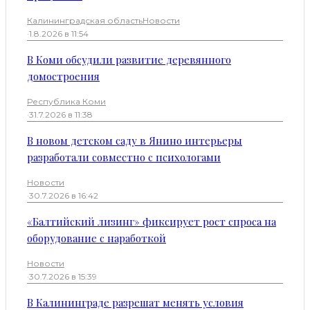
Калининградская область
Новости
·
1.8.2026 в 11:54
В Коми обсудили развитие деревянного
домостроения
Республика Коми
·
31.7.2026 в 11:38
В новом детском саду в Янино интерьеры
разработали совместно с психологами
Новости
·
30.7.2026 в 16:42
«Балтийский лизинг» фиксирует рост спроса на
оборудование с наработкой
Новости
·
30.7.2026 в 15:39
В Калининграде разрешат менять условия